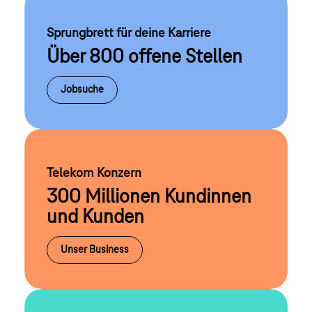
Sprungbrett für deine Karriere
Über 800 offene Stellen
Jobsuche
Telekom Konzern
300 Millionen Kundinnen
und Kunden
Unser Business