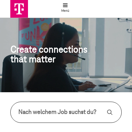
Jobsuche
Menü
Jobs & Karriere im Konzern Deutsc
Create connections 
that matter