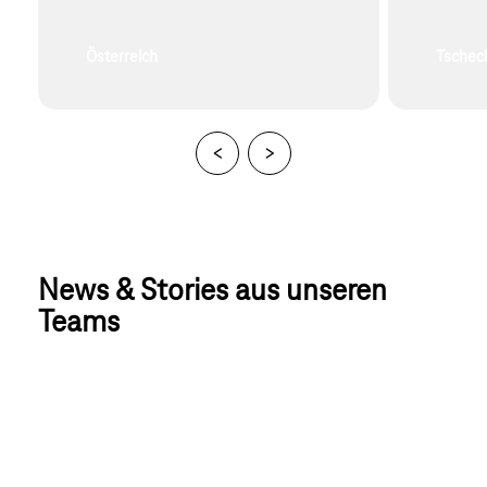
Österreich
Tschec
News & Stories aus unseren 
Teams
Mehr News & Stories