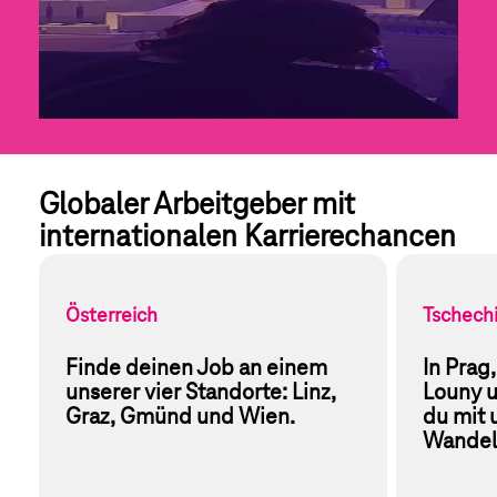
Globaler Arbeitgeber mit 
internationalen Karrierechancen
Österreich
Tschech
Finde deinen Job an einem 
In Prag,
unserer vier Standorte: Linz, 
Louny u
Graz, Gmünd und Wien.
du mit 
Wandel 